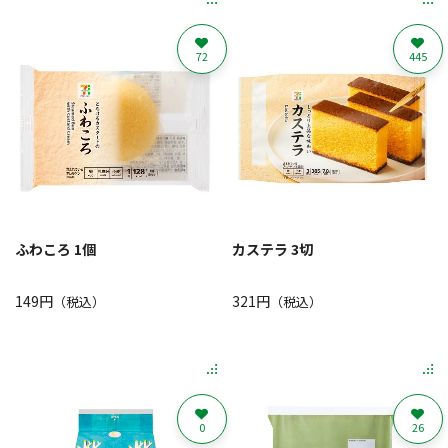
72
445
ふわころ 1個
カステラ 3切
149円
321円
（税込）
（税込）
0
26