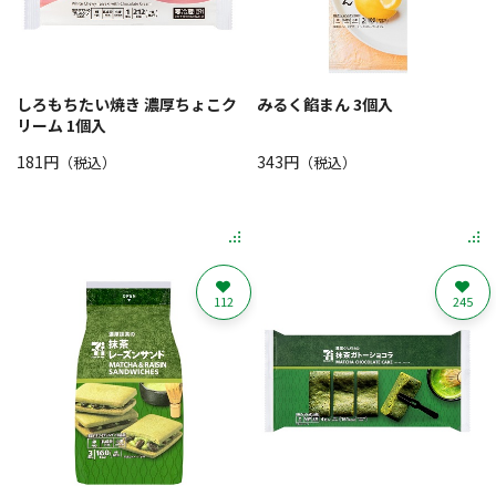
しろもちたい焼き 濃厚ちょこク
みるく餡まん 3個入
リーム 1個入
181円
343円
（税込）
（税込）
112
245