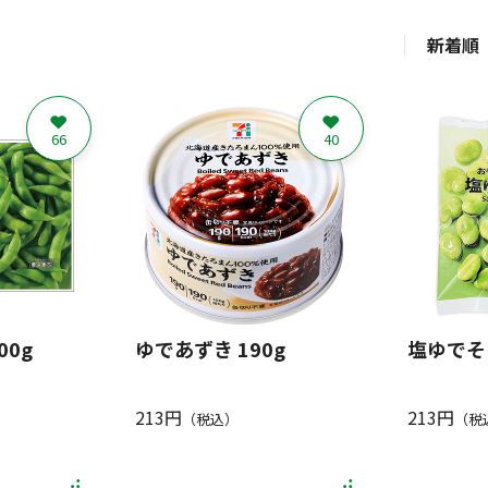
新着順
66
40
00g
ゆであずき 190g
塩ゆでそら
213円
213円
（税込）
（税