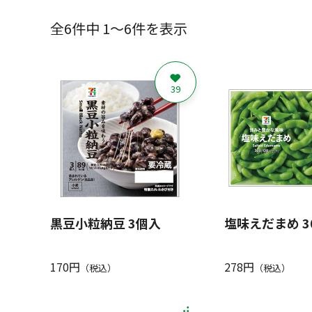
全6件中 1～6件を表示
39
黒豆小粒納豆 3個入
塩味えだまめ 3
170円
278円
（税込）
（税込）