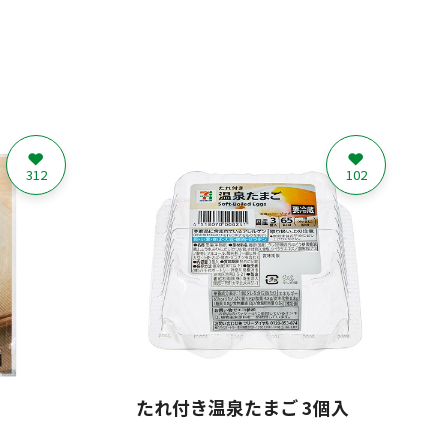
312
102
たれ付き温泉たまご 3個入