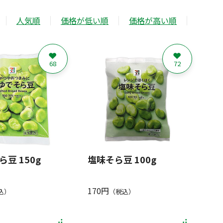
人気順
価格が低い順
価格が高い順
68
72
豆 150g
塩味そら豆 100g
170円
込）
（税込）