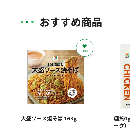
おすすめ商品
390
大盛ソース焼そば 163g
糖質0
ーク） 