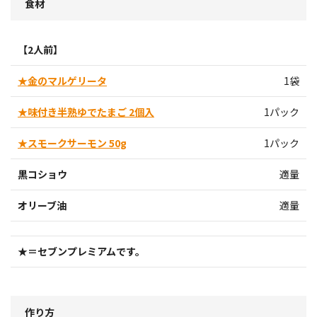
食材
【2人前】
★金のマルゲリータ
1袋
★味付き半熟ゆでたまご 2個入
1パック
★スモークサーモン 50g
1パック
黒コショウ
適量
オリーブ油
適量
★＝セブンプレミアムです。
作り方