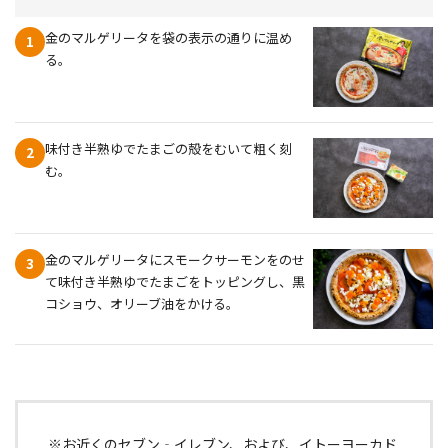
金のマルゲリータを袋の表示の通りに温め
1
る。
味付き半熟ゆでたまごの殻をむいて粗く刻
2
む。
金のマルゲリータにスモークサーモンをのせ
3
て味付き半熟ゆでたまごをトッピングし、黒
コショウ、オリーブ油をかける。
※お近くのセブン‐イレブン、および、イトーヨーカド