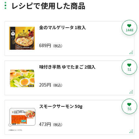
レシピで使用した商品
金のマルゲリータ 1枚入
1448
689円
（税込）
味付き半熟 ゆでたまご 2個入
51
205円
（税込）
スモークサーモン 50g
55
473円
（税込）