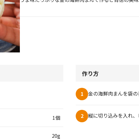
作り方
金の海鮮肉まんを袋の
1
縦に切り込みを入れ、
2
1個
20g