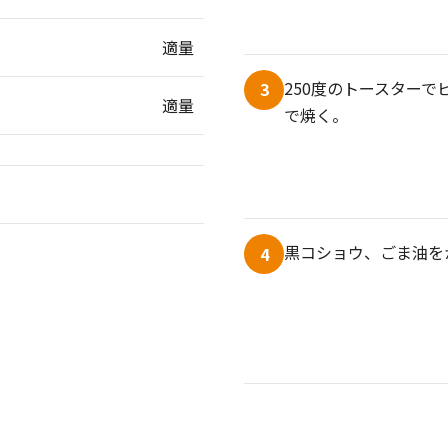
適量
250度のトースターで
3
適量
で焼く。
黒コショウ、ごま油を
4