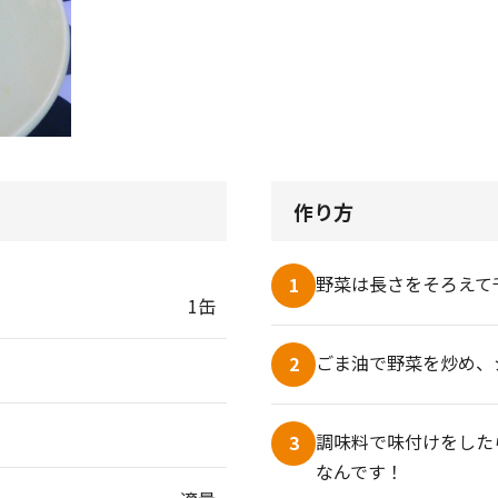
作り方
野菜は長さをそろえて
1
1缶
ごま油で野菜を炒め、
2
調味料で味付けをした
3
なんです！