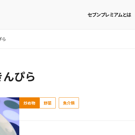
セブンプレミアムとは
ぴら
商品を探す
レシピを探す
きんぴら
炒め物
野菜
魚介類