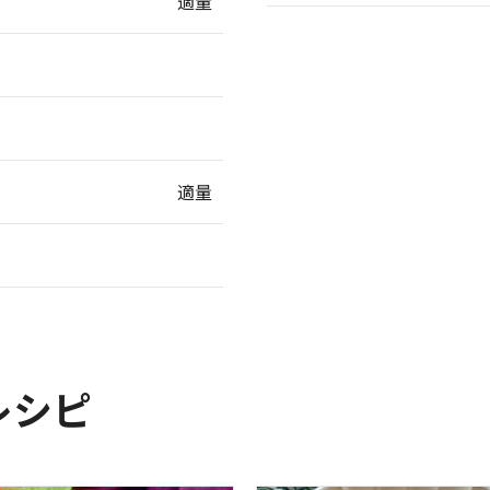
適量
適量
レシピ