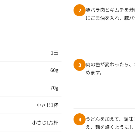
豚バラ肉とキムチを炒
2
にごま油を入れ、豚バ
1玉
肉の色が変わったら、
3
60g
めます。
70g
小さじ1杯
うどんを加えて、調味
4
小さじ1/2杯
え、麺を焼くようにし