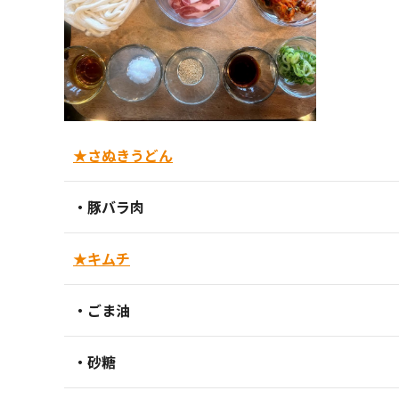
★さぬきうどん
・豚バラ肉
★キムチ
・ごま油
・砂糖