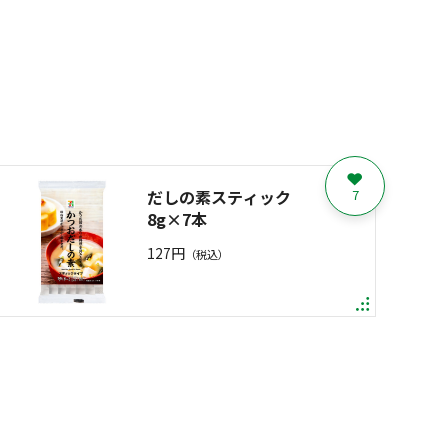
だしの素スティック
7
8g×7本
127円
（税込）