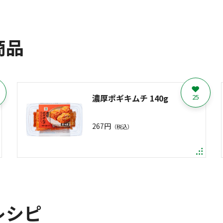
商品
濃厚ポギキムチ 140g
25
267円
（税込）
レシピ