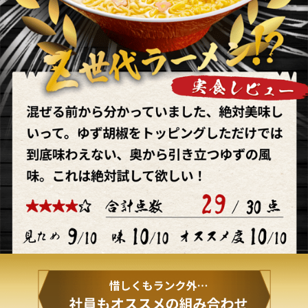
nanacoギフトには有効期限があります。有効期限を経過すると使
用できなくなります
nanacoギフトIDを当日正午12時までに登録した場合は、翌日朝6
時以降に「nanaco」を受け取る事が出来ます。
当日正午12時以降に登録した場合は、翌々日朝6時以降の受け取り
になります。 登録完了時に表示される『受取可能日』を必ずご確認
ください。
「nanaco」入会当日にnanacoギフトIDを登録した場合は『受取
可能日』に関わらず、 翌々日の朝6時以降に「nanaco」の受け取
りが可能になります。
一度に複数件の登録をされると、登録が完了しないことがござい
ます。
換金、返金又は取消、再発行はできません。
登録、受取りに必要な通信機器、通信費、交通費等は利用者の負
担となります。
nanacoギフトの登録サイトやご利用サイトは、日本国外からのア
クセスはできません。
その他
「nanaco(ナナコ)」と「nanacoギフト」は株式会社セブン・カー
ドサービスの登録商標です。
「nanacoギフト」は、株式会社セブン・カードサービスとの発行