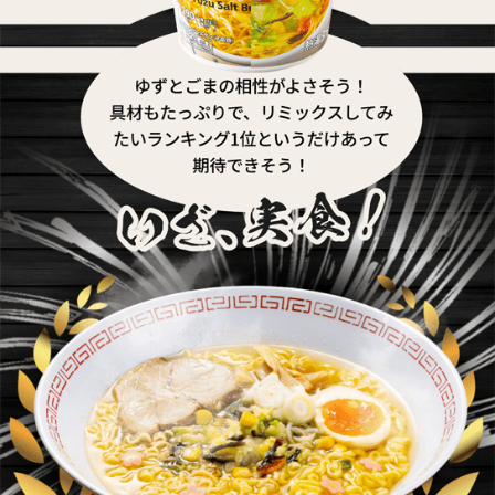
nanacoギフトとは
お手持ちのnanacoカードやnanacoモバイルに登録することで、電
子マネー「nanaco」として受け取ることができるサービスです。
nanacoギフト対応サイトでは、nanacoギフトを直接お支払にご利
用いただく事も可能です。ご利用にはインターネット環境が必要と
なります。詳細はホームページ（
https://atgift.jp/user/item/nanacogift/
）をご覧ください。
nanacoギフトを「nanaco」にチャージするには、nanacoカードも
しくはnanacoモバイルが必要です。
お持ちでない方は、こちら（
https://www.nanaco-
net.jp/introduction/
）をご覧ください。「nanaco」のサービス内容
やご利用方法は、nanacoのホームページ（
https://www.nanaco-
net.jp/
）をご覧ください。
nanacoギフトは、セブン-イレブン等の店舗でのお支払いに直接
利用することはできません。