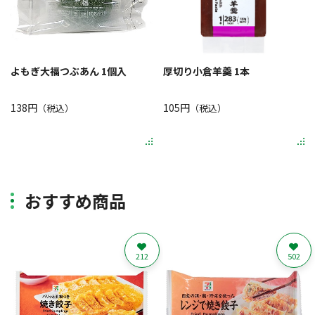
よもぎ大福つぶあん 1個入
厚切り小倉羊羹 1本
138円
105円
（税込）
（税込）
おすすめ商品
212
502