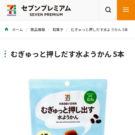
ホーム
商品情報
和菓子
むぎゅっと押しだす水ようかん 5本
商品を探す
レシピを探す
むぎゅっと押しだす水ようかん 5本