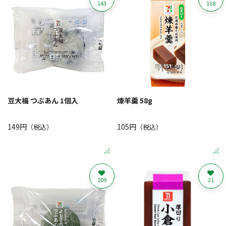
143
118
豆大福 つぶあん 1個入
煉羊羹 58g
149円
105円
（税込）
（税込）
109
21