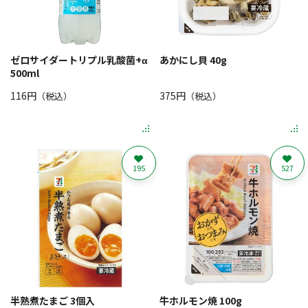
ゼロサイダートリプル乳酸菌+α
あかにし貝 40g
500ml
116円
375円
（税込）
（税込）
195
527
半熟煮たまご 3個入
牛ホルモン焼 100g