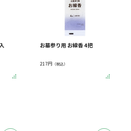
入
お墓参り用 お線香 4把
217円
（税込）