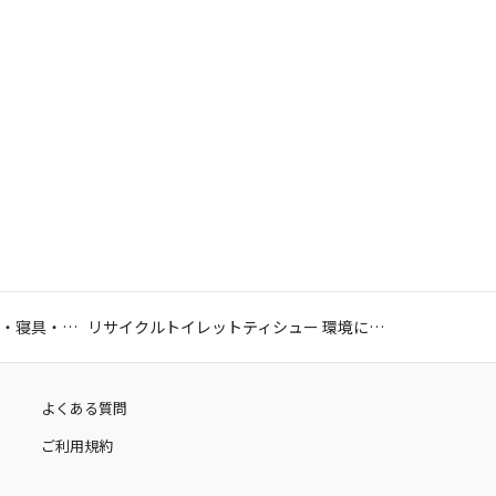
雑貨(マスク・トイレ・歯ブラシ・寝具・スリッパ・その他)
リサイクルトイレットティシュー 環境にやさしいやわらか仕上げ 12ロール シングル
よくある質問
ご利用規約