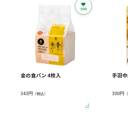
698
金の食パン 4枚入
手羽中
343円
300円
（税込）
（