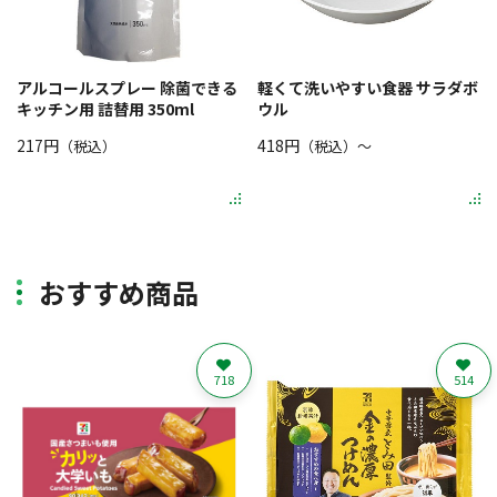
アルコールスプレー 除菌できる
軽くて洗いやすい食器 サラダボ
キッチン用 詰替用 350ml
ウル
217円
418円
（税込）
（税込）〜
おすすめ商品
718
514