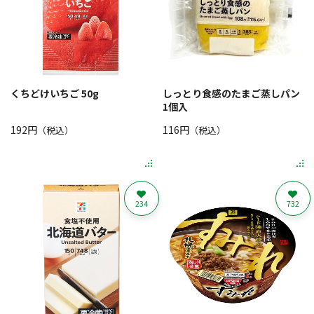
くちどけいちご 50g
しっとり食感のたまご蒸しパン
1個入
192円
116円
（税込）
（税込）
234
732