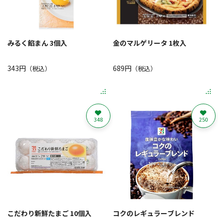
みるく餡まん 3個入
金のマルゲリータ 1枚入
343円
689円
（税込）
（税込）
348
250
こだわり新鮮たまご 10個入
コクのレギュラーブレンド