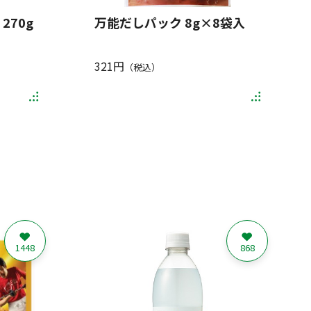
270g
万能だしパック 8g×8袋入
321円
（税込）
1448
868