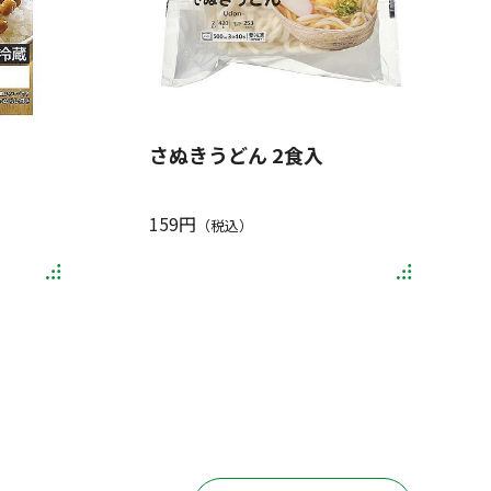
さぬきうどん 2食入
159円
（税込）