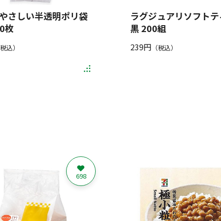
やさしい半透明ポリ袋
ラグジュアリソフトテ
10枚
黒 200組
239円
税込）
（税込）
698