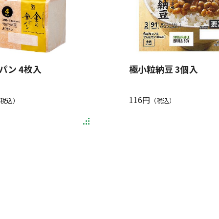
パン 4枚入
極小粒納豆 3個入
116円
税込）
（税込）