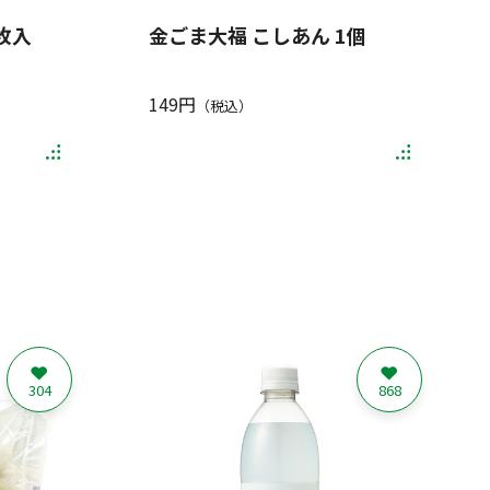
枚入
金ごま大福 こしあん 1個
149円
（税込）
304
868