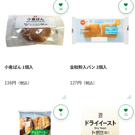
36
0
小倉ぱん 1個入
全粒粉入パン 2個入
116円
127円
（税込）
（税込）
0
21