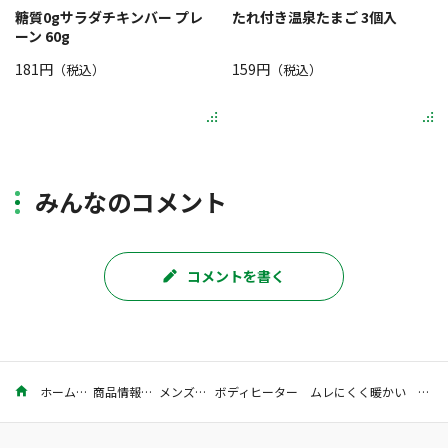
糖質0gサラダチキンバー プレ
たれ付き温泉たまご 3個入
ーン 60g
181円
159円
（税込）
（税込）
みんなのコメント
コメントを書く
ホーム
商品情報
メンズ
ボディヒーター ムレにくく暖かい 紳士 脇汗取り付半袖丸首シャツ