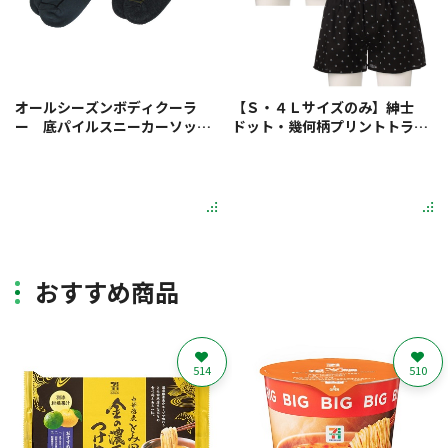
オールシーズンボディクーラ
【Ｓ・４Ｌサイズのみ】紳士
ー 底パイルスニーカーソック
ドット・幾何柄プリントトラン
ス ２足組
クス ２枚組
おすすめ商品
514
510