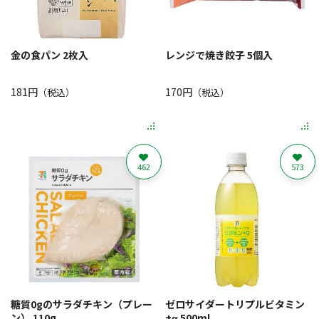
金の食パン 2枚入
レンジで焼き餃子 5個入
181円
170円
（税込）
（税込）
462
573
糖質0gのサラダチキン（プレー
ゼロサイダートリプルビタミン
ン） 110g
+α 500ml