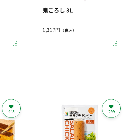
鬼ころし 3L
1,317円
（税込）
445
299