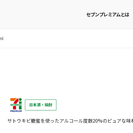
セブンプレミアムとは
ml
商品を探す
レシピを探す
日本酒・焼酎
サトウキビ糖蜜を使ったアルコール度数20%のピュアな味