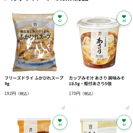
62
48
フリーズドライ ふかひれスープ
カップみそ汁 あさり 調味みそ
9g
18.5g・殻付あさり5個
192円
170円
（税込）
（税込）
40
43