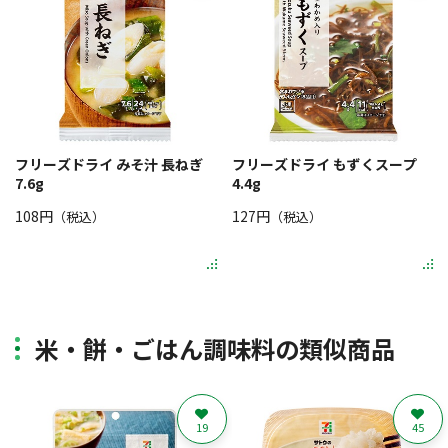
フリーズドライ みそ汁 長ねぎ
フリーズドライ もずくスープ
7.6g
4.4g
108円
127円
（税込）
（税込）
米・餅・ごはん調味料の類似商品
19
45