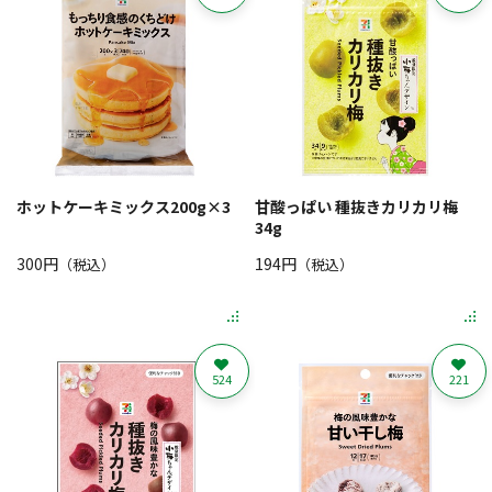
ホットケーキミックス200g×3
甘酸っぱい 種抜きカリカリ梅
34g
300円
194円
（税込）
（税込）
524
221