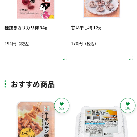
種抜きカリカリ梅 34g
甘い干し梅 12g
194円
170円
（税込）
（税込）
おすすめ商品
527
102