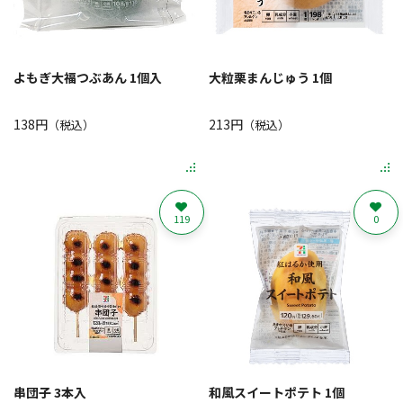
よもぎ大福つぶあん 1個入
大粒栗まんじゅう 1個
138円
213円
（税込）
（税込）
119
0
串団子 3本入
和風スイートポテト 1個