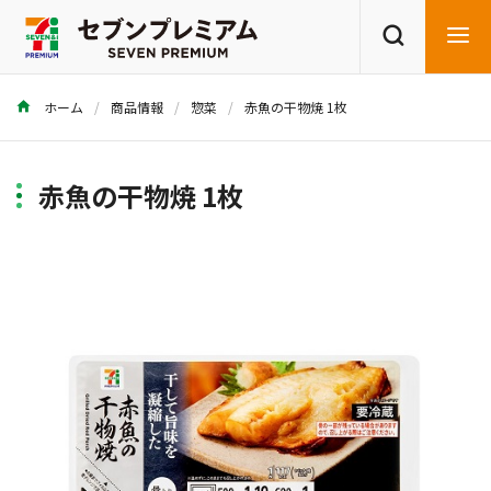
ホーム
商品情報
惣菜
赤魚の干物焼 1枚
商品を探す
レシピを探す
赤魚の干物焼 1枚