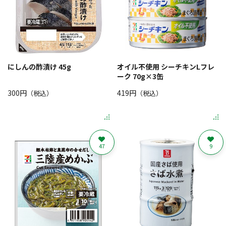
にしんの酢漬け 45g
オイル不使用 シーチキンLフレ
ーク 70g×3缶
300円
419円
（税込）
（税込）
47
9