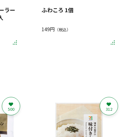
ーラー
ふわころ 1個
入
149円
（税込）
500
312