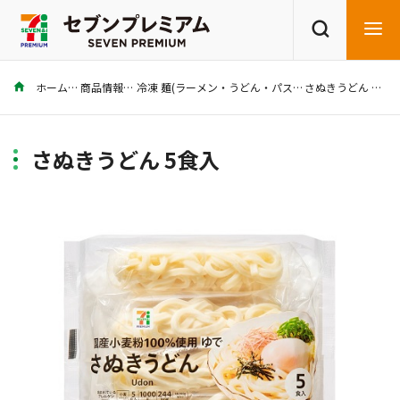
ホーム
商品情報
冷凍 麺(ラーメン・うどん・パスタ)
さぬきうどん 5食入
商品を探す
レシピを探す
さぬきうどん 5食入