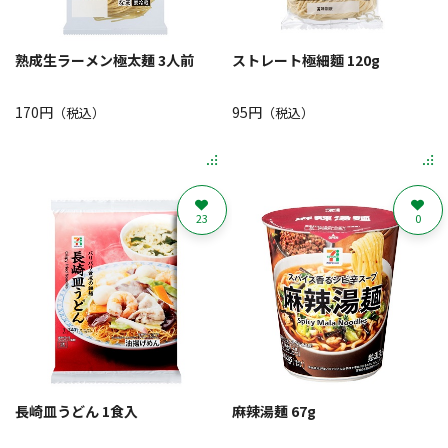
熟成生ラーメン極太麺 3人前
ストレート極細麵 120g
170円
95円
（税込）
（税込）
23
0
長崎皿うどん 1食入
麻辣湯麺 67g