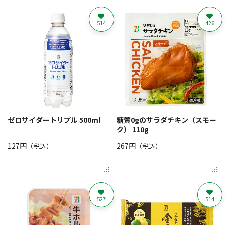
514
426
ゼロサイダートリプル 500ml
糖質0gのサラダチキン（スモー
ク） 110g
127円
267円
（税込）
（税込）
527
514