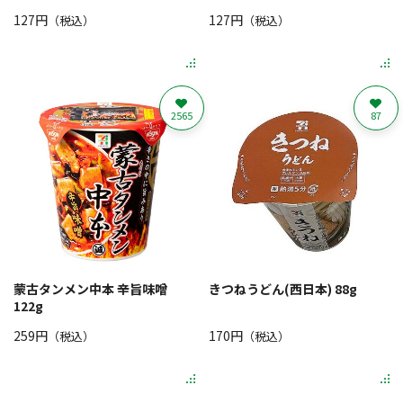
127円
127円
（税込）
（税込）
2565
87
蒙古タンメン中本 辛旨味噌
きつねうどん(西日本) 88g
122g
259円
170円
（税込）
（税込）