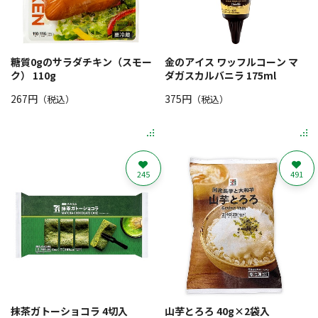
糖質0gのサラダチキン（スモー
金のアイス ワッフルコーン マ
ク） 110g
ダガスカルバニラ 175ml
267円
375円
（税込）
（税込）
245
491
抹茶ガトーショコラ 4切入
山芋とろろ 40g×2袋入