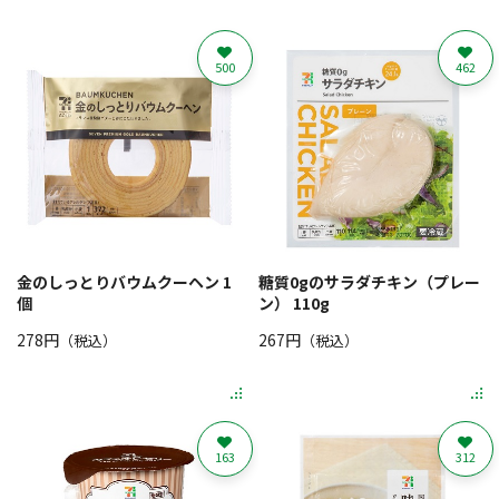
500
462
金のしっとりバウムクーヘン 1
糖質0gのサラダチキン（プレー
個
ン） 110g
278円
267円
（税込）
（税込）
163
312