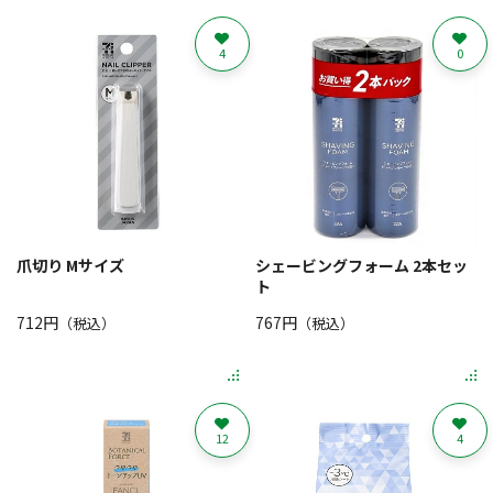
4
0
爪切り Mサイズ
シェービングフォーム 2本セッ
ト
712円
767円
（税込）
（税込）
12
4