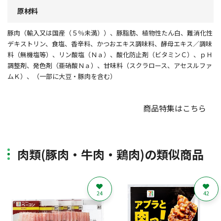
原材料
豚肉（輸入又は国産（５％未満））、豚脂肪、植物性たん白、難消化性
デキストリン、食塩、香辛料、かつおエキス調味料、酵母エキス／調味
料（無機塩等）、リン酸塩（Ｎａ）、酸化防止剤（ビタミンＣ）、ｐＨ
調整剤、発色剤（亜硝酸Ｎａ）、甘味料（スクラロース、アセスルファ
ムＫ）、（一部に大豆・豚肉を含む）
商品特集はこちら
肉類(豚肉・牛肉・鶏肉)の類似商品
24
42