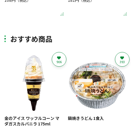
108円
181円
（税込）
（税込）
おすすめ商品
906
393
金のアイス ワッフルコーン マ
鍋焼きうどん 1食入
ダガスカルバニラ 175ml