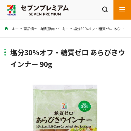
ホーム
商品情報
肉類(豚肉・牛肉・鶏肉)
塩分30％オフ・糖質ゼロ あらびきウインナー 90g
商品を探す
レシピを探す
塩分30％オフ・糖質ゼロ あらびきウ
インナー 90g