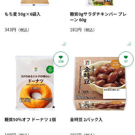
もち麦 50g×6袋入
糖質0gサラダチキンバー プレ
ーン 60g
343円
181円
（税込）
（税込）
156
37
糖質50％オフ ドーナツ 1個
金時豆 2パック入