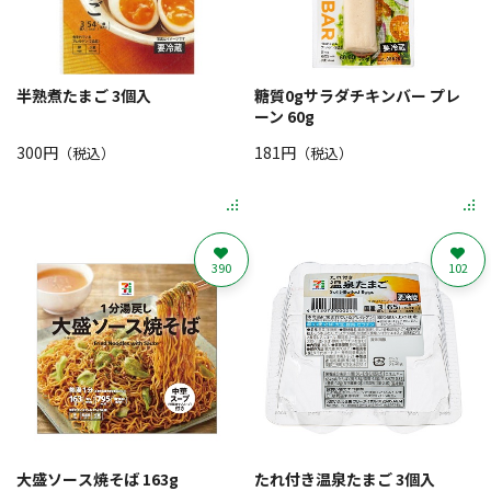
半熟煮たまご 3個入
糖質0gサラダチキンバー プレ
ーン 60g
300円
181円
（税込）
（税込）
390
102
大盛ソース焼そば 163g
たれ付き温泉たまご 3個入