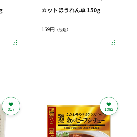
g
カットほうれん草 150g
159円
（税込）
317
1082