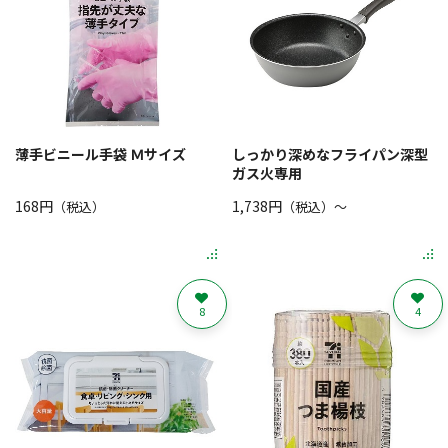
薄手ビニール手袋 Ｍサイズ
しっかり深めなフライパン深型
ガス火専用
168円
1,738円
（税込）
（税込）〜
8
4