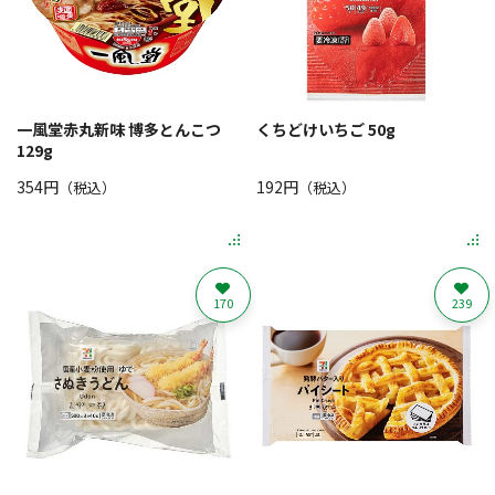
一風堂赤丸新味 博多とんこつ
くちどけいちご 50g
129g
354円
192円
（税込）
（税込）
170
239