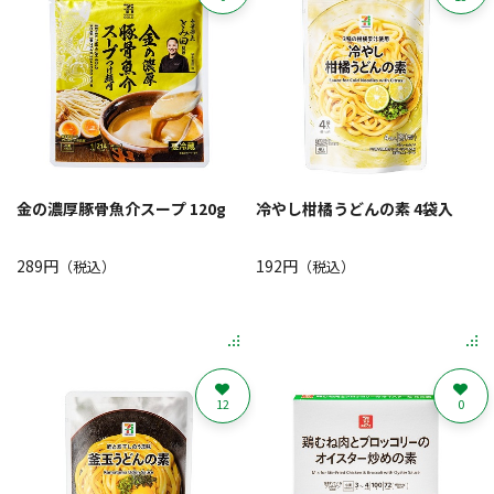
金の濃厚豚骨魚介スープ 120g
冷やし柑橘うどんの素 4袋入
289円
192円
（税込）
（税込）
12
0