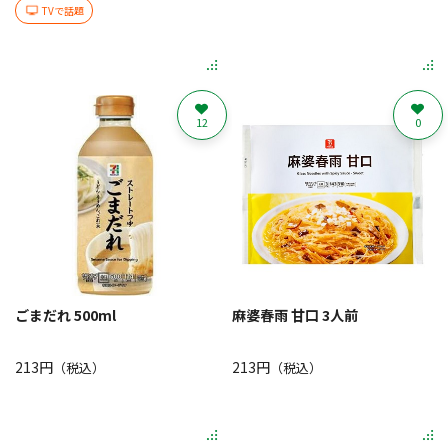
TVで話題
12
0
ごまだれ 500ml
麻婆春雨 甘口 3人前
213円
213円
（税込）
（税込）