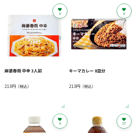
0
0
麻婆春雨 中辛 3人前
キーマカレー 8皿分
213円
213円
（税込）
（税込）
0
27