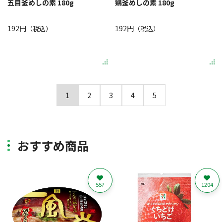
五目釜めしの素 180g
鶏釜めしの素 180g
192円
192円
（税込）
（税込）
1
2
3
4
5
おすすめ商品
557
1204