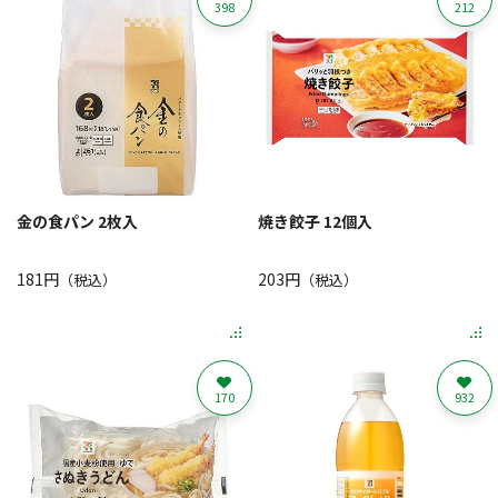
398
212
金の食パン 2枚入
焼き餃子 12個入
181円
203円
（税込）
（税込）
170
932