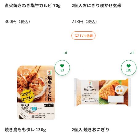
直火焼きねぎ塩牛カルビ 70g
2個入おにぎり寝かせ玄米
300円
213円
（税込）
（税込）
TVで話題
83
183
焼き鳥ももタレ 130g
2個入 焼きおにぎり