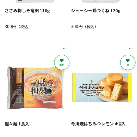
ささみ梅しそ竜田 110g
ジューシー鶏つくね 120g
300円
300円
（税込）
（税込）
403
0
担々麺 1食入
今川焼はちみつレモン 4個入