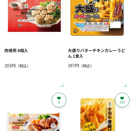
肉焼売 6個入
大盛りバターチキンカレーうど
ん 1食入
203円
397円
（税込）
（税込）
0
317