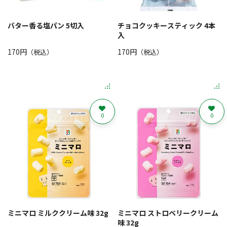
バター香る塩パン 5切入
チョコクッキースティック 4本
入
170円
170円
（税込）
（税込）
0
0
ミニマロ ミルククリーム味 32g
ミニマロ ストロベリークリーム
味 32g