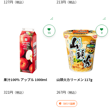
127円
213円
（税込）
（税込）
55
0
果汁100％ アップル 1000ml
山頭火カリーメン 117g
321円
267円
（税込）
（税込）
SNSで話題