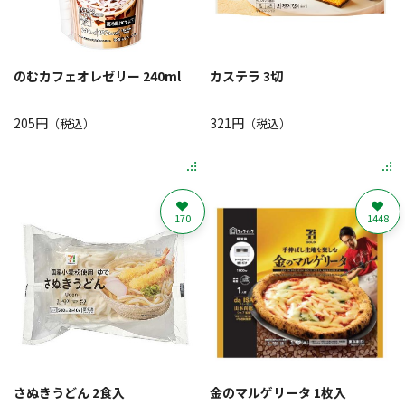
のむカフェオレゼリー 240ml
カステラ 3切
205円
321円
（税込）
（税込）
170
1448
さぬきうどん 2食入
金のマルゲリータ 1枚入