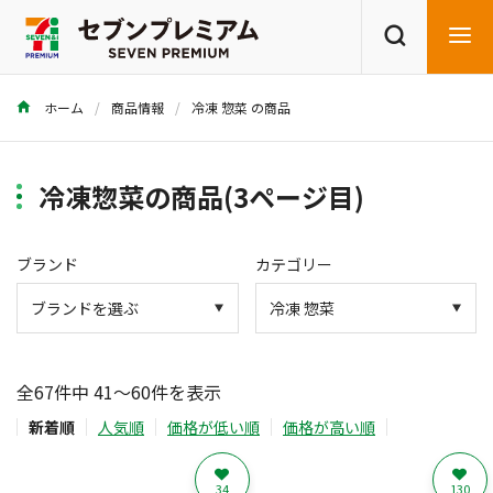
ホーム
商品情報
冷凍 惣菜 の商品
商品を探す
レシピを探す
冷凍惣菜の商品(3ページ目)
ブランド
カテゴリー
全67件中 41～60件を表示
新着順
人気順
価格が低い順
価格が高い順
34
130