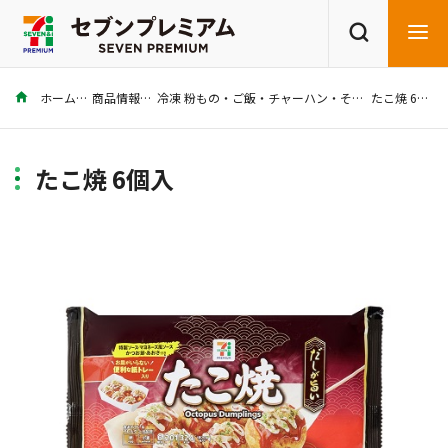
ホーム
商品情報
冷凍 粉もの・ご飯・チャーハン・その他
たこ焼 6個入
商品を探す
レシピを探す
たこ焼 6個入