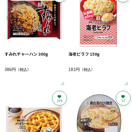
すみれチャーハン 300g
海老ピラフ 150g
386円
181円
（税込）
（税込）
239
17