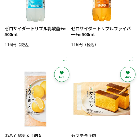
ゼロサイダートリプル乳酸菌+α
ゼロサイダートリプルファイバ
500ml
ー+α 500ml
116円
116円
（税込）
（税込）
621
445
みるく餡まん 3個入
カステラ 3切