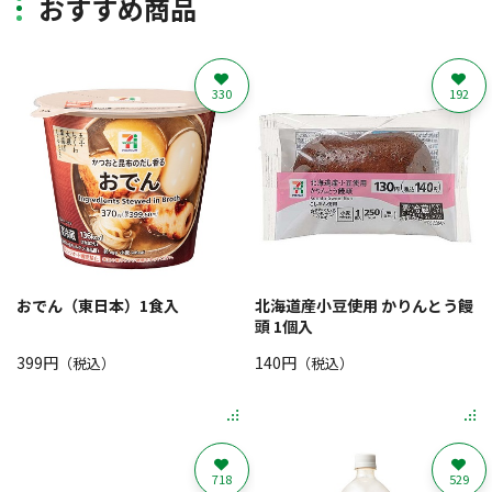
おすすめ商品
330
192
おでん（東日本）1食入
北海道産小豆使用 かりんとう饅
頭 1個入
399円
140円
（税込）
（税込）
718
529