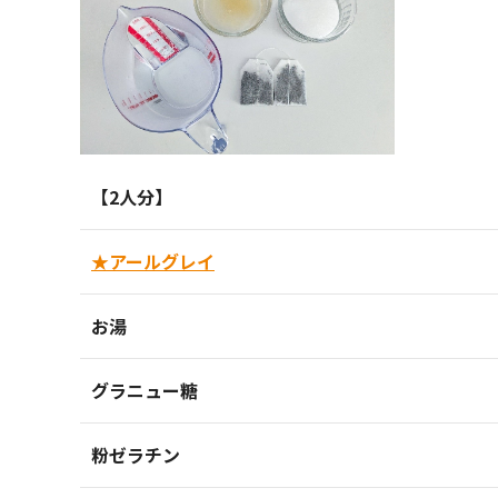
【2人分】
★アールグレイ
お湯
グラニュー糖
粉ゼラチン