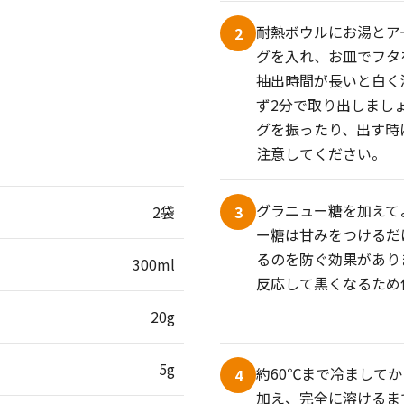
耐熱ボウルにお湯とア
2
グを入れ、お皿でフタ
抽出時間が長いと白く
ず2分で取り出しまし
グを振ったり、出す時
注意してください。
グラニュー糖を加えて
3
2袋
ー糖は甘みをつけるだ
るのを防ぐ効果があり
300ml
反応して黒くなるため
20g
5g
約60℃まで冷まして
4
加え、完全に溶けるま