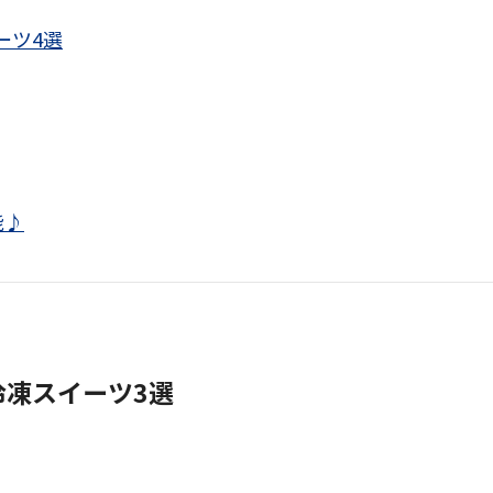
ーツ4選
能♪
冷凍スイーツ3選