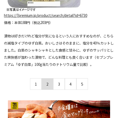
https://7premium.jp/product/search/detail?id=6730
価格：本体188円（税込203円）
漬物は好きだけれど塩分が気になるという人におすすめなのが、こちら
の減塩タイプのゆず白菜。おいしさはそのままに、塩分を40％カットし
ました。白菜のシャキシャキとした食感と甘みに、ゆずのサッパリとし
た爽快感が加わった漬物で、どんな料理とも良く合います（セブンプレ
ミアム「ゆず白菜」100g当たりのナトリウム量で比較）。
1
2
3
4
5