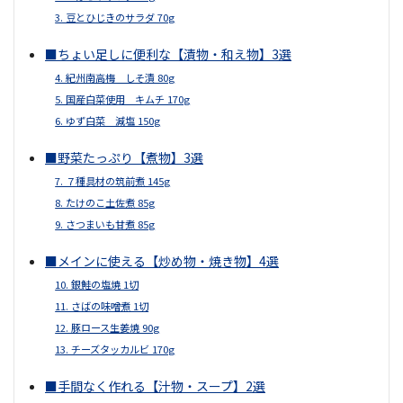
3. 豆とひじきのサラダ 70g
■ちょい足しに便利な【漬物・和え物】3選
4. 紀州南高梅 しそ漬 80g
5. 国産白菜使用 キムチ 170g
6. ゆず白菜 減塩 150g
■野菜たっぷり【煮物】3選
7. ７種具材の筑前煮 145g
8. たけのこ土佐煮 85g
9. さつまいも甘煮 85g
■メインに使える【炒め物・焼き物】4選
10. 銀鮭の塩焼 1切
11. さばの味噌煮 1切
12. 豚ロース生姜焼 90g
13. チーズタッカルビ 170g
■手間なく作れる【汁物・スープ】2選