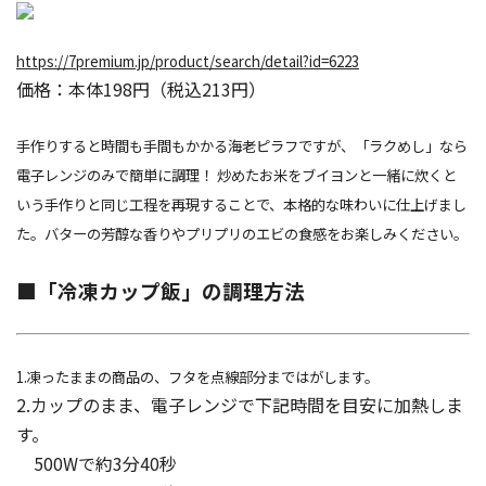
https://7premium.jp/product/search/detail?id=6223
価格：本体198円（税込213円）
手作りすると時間も手間もかかる海老ピラフですが、「ラクめし」なら
電子レンジのみで簡単に調理！ 炒めたお米をブイヨンと一緒に炊くと
いう手作りと同じ工程を再現することで、本格的な味わいに仕上げまし
た。バターの芳醇な香りやプリプリのエビの食感をお楽しみください。
■「冷凍カップ飯」の調理方法
1.凍ったままの商品の、フタを点線部分まではがします。
2.カップのまま、電子レンジで下記時間を目安に加熱しま
す。
500Wで約3分40秒