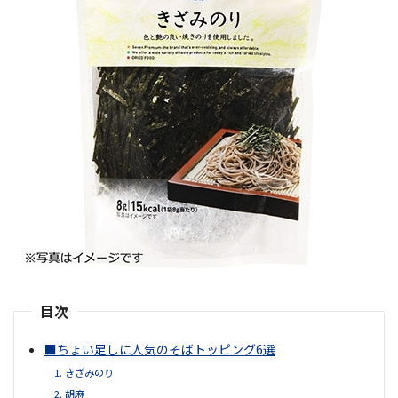
目次
■ちょい足しに人気のそばトッピング6選
1. きざみのり
2. 胡麻