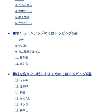
3. とろろ昆布
4. 大根おろし
5. 柚子胡椒
6. かつおぶし
■ボリュームアップのそばトッピング5選
7. ツナ
8. サバ缶
9. カニ風味かまぼこ
10. 豚角煮
11. 天ぷら
■味を変えたい時におすすめのそばトッピング6選
12. キムチ
13. 温泉卵
14. 納豆
15. なめたけ
16. オクラ
17. 梅干し