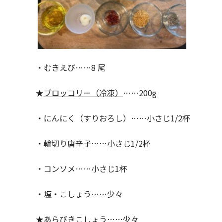
・むきえび……8 尾
★
ブロッコリー（冷凍）
……200g
・にんにく（すりおろし）……小さじ1/2杯
・輪切り唐辛子……小さじ1/2杯
・コンソメ……小さじ1杯
・塩・こしょう……少々
★
あらびきこしょう
……少々