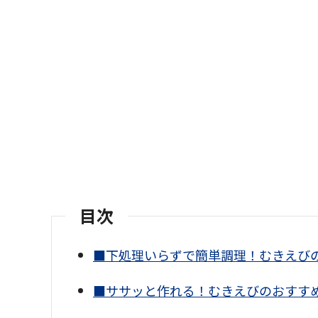
目次
■下処理いらずで簡単調理！むきえび
■ササッと作れる！むきえびのおすす