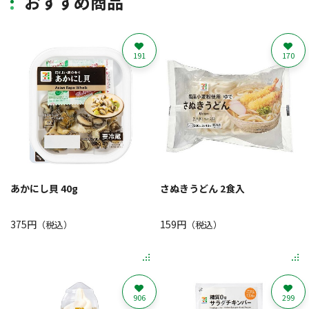
おすすめ商品
191
170
あかにし貝 40g
さぬきうどん 2食入
375円
159円
（税込）
（税込）
906
299