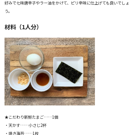
好みで七味唐辛子やラー油をかけて、ピリ辛味に仕上げても良いでしょ
う。
材料（1人分）
★
こだわり新鮮たまご
……1個
・天かす……小さじ2杯
・焼き海苔……1枚