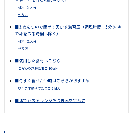
材料（1人分）
作り方
■3.めんつゆで簡単！天かす海苔玉（調理時間：5分 ※ゆ
で卵を作る時間は除く）
材料（1人分）
作り方
■使用した食材はこちら
こだわり新鮮たまご 10個入
■今すぐ食べたい
時
はこちらがおすすめ
味付き半熟ゆでたまご 1個入
■ゆで卵のアレンジおつまみを定番に