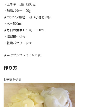
・玉ネギ…1個（200ｇ）
・加塩バター…20g
★コンソメ顆粒…9g（小さじ3杯）
・水…500ml
★毎日の食卓3.6牛乳…500ml
・塩胡椒…少々
・乾燥パセリ…少々
★＝セブンプレミアムです。
作り方
1.野菜を切る