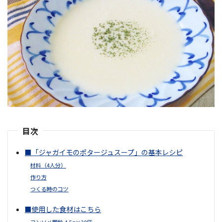
目次
■「ジャガイモのポタージュスープ」の基本レシピ
材料（4人分）
作り方
つくる時のコツ
■使用した食材はこちら
コンソメ顆粒 4.5g×20袋