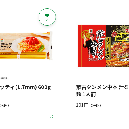
29
ティ(1.7mm) 600g
蒙古タンメン中本 汁
麺 1人前
321円
税込）
（税込）