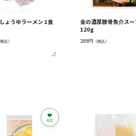
しょうゆラーメン 1食
金の濃厚豚骨魚介スー
120g
289円
税込）
（税込）
621