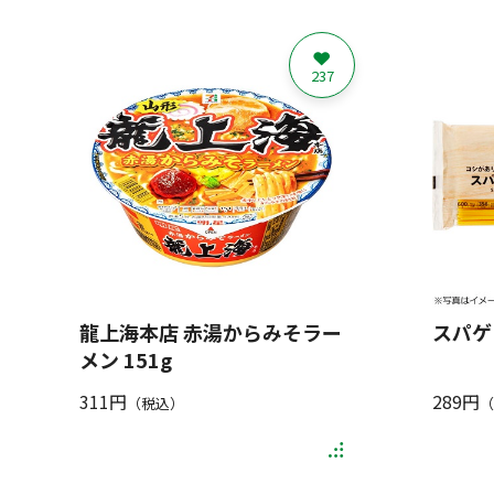
237
龍上海本店 赤湯からみそラー
スパゲッ
メン 151g
311円
289円
（税込）
（