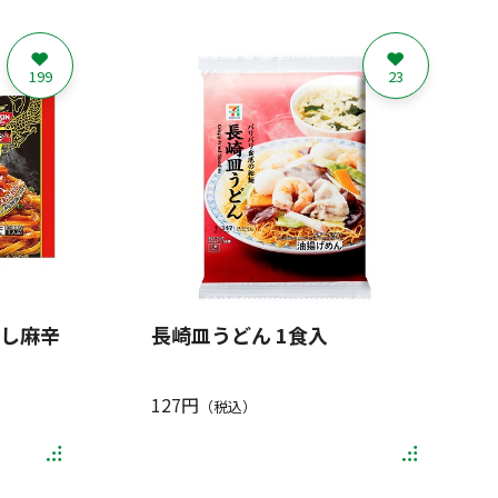
199
23
なし麻辛
長崎皿うどん 1食入
127円
（税込）