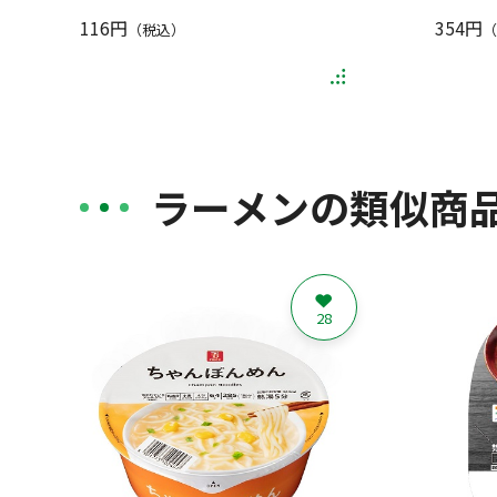
116円
354円
（税込）
（
ラーメンの類似商
28