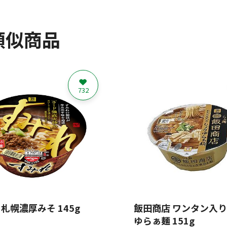
類似商品
732
 札幌濃厚みそ 145g
飯田商店 ワンタン入
ゆらぁ麺 151g