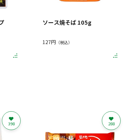
プ
ソース焼そば 105g
127円
（税込）
398
288