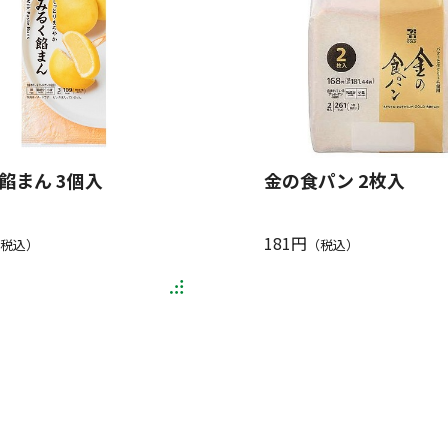
餡まん 3個入
金の食パン 2枚入
181円
税込）
（税込）